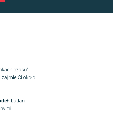
inkach czasu”
e zajmie Ci około
ódeł
, badań
bnymi