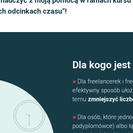
 nauczyć z moją pomocą w ramach kursu 
ch odcinkach czasu”!
Dla kogo jest
●
Dla freelancerek i fr
efektywny sposób ułoży
temu
zmniejszyć licz
●
Dla osób, które jednoc
podyplomówce) albo łą