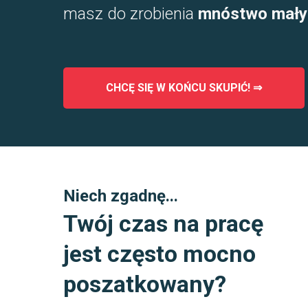
masz do zrobienia
mnóstwo mały
CHCĘ SIĘ W KOŃCU SKUPIĆ! ⇒
Niech zgadnę...
Twój czas na pracę
jest często mocno
poszatkowany?