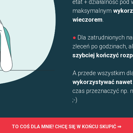
etat + działalność pod
maksymalnym
wykorzy
wieczorem
.
●
Dla zatrudnionych na 
zleceń po godzinach, a
szybciej kończyć rozp
A przede wszystkim dl
wykorzystywać nawet 
czas przeznaczyć np. 
;-)
TO COŚ DLA MNIE! CHCĘ SIĘ W KOŃCU SKUPIĆ ⇒