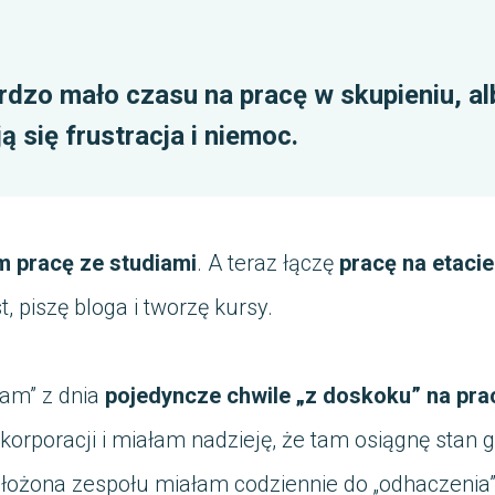
rdzo mało czasu na pracę w skupieniu, al
 się frustracja i niemoc.
m pracę ze studiami
. A teraz łączę
pracę na etacie
 piszę bloga i tworzę kursy.
łam” z dnia
pojedyncze chwile „z doskoku” na pra
rporacji i miałam nadzieję, że tam osiągnę stan gł
ełożona zespołu miałam codziennie do „odhaczenia” 