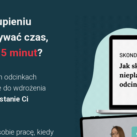
upieniu
ywać czas,
15 minut
?
ch odcinkach
e do wdrożenia
stanie Ci
obie pracę, kiedy