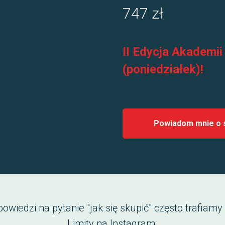
747 zł
II Edycja Akademii
(poniedziałek)!
Powiadom mnie o s
owiedzi na pytanie "jak się skupić" często trafiamy 
Limity na Instagram.