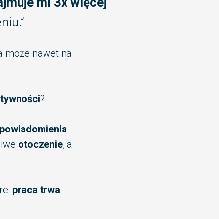
ajmuje mi 3x więcej
niu.”
 a może nawet na
tywności
?
powiadomienia
śliwe
otoczenie
, a
re:
praca trwa