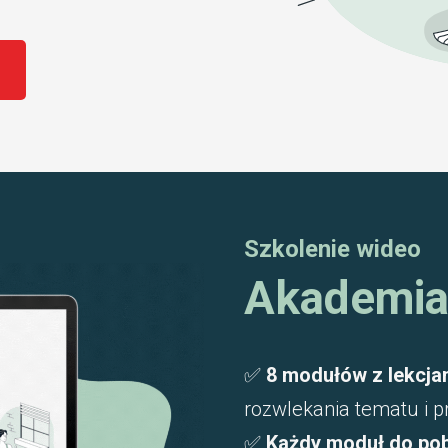
Szk
olen
ie wideo
Akademia
✅
8 modułów z lekcja
rozwlekania tematu i p
✅
Każdy moduł do pob