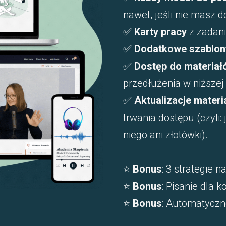
nawet, jeśli nie masz d
✅
Karty pracy
z zadani
✅
Dodatkowe szablony
✅
Dostęp do materiał
przedłużenia w niższej 
✅
Aktualizacje mater
trwania dostępu (czyli:
niego ani złotówki).
⭐
Bonus
: 3 strategie 
⭐
Bonus
: Pisanie dla k
⭐
Bonus
: Automatyczn