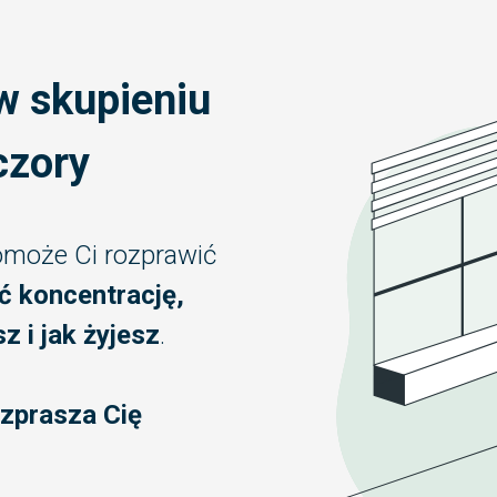
w skupieniu
czory
pomoże Ci rozprawić
 koncentrację,
z i jak żyjesz
.
ozprasza Cię