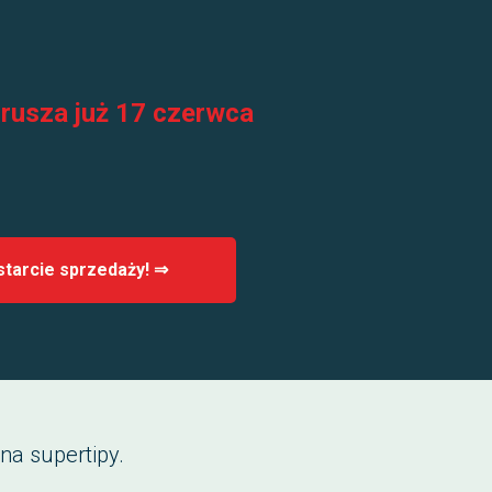
 rusza już 17 czerwca
tarcie sprzedaży! ⇒
na supertipy.