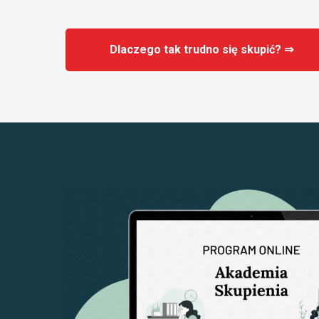
Dlaczego tak trudno się skupić? ⇒