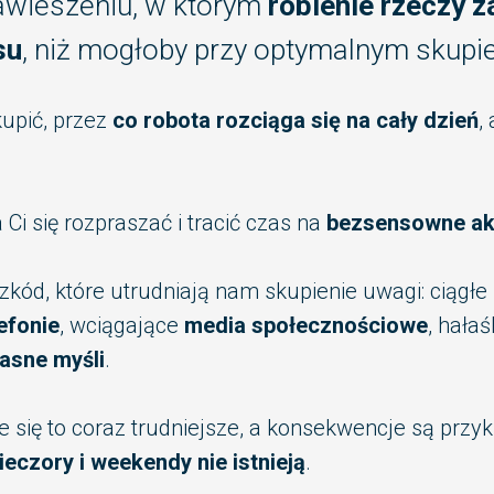
awieszeniu, w którym
robienie rzeczy z
su
, niż mogłoby przy optymalnym skupie
kupić, przez
co robota rozciąga się na cały dzień
,
 Ci się rozpraszać i tracić czas na
bezsensowne ak
zkód, które utrudniają nam skupienie uwagi: ciągłe
efonie
, wciągające
media społecznościowe
, hała
asne myśli
.
je się to coraz trudniejsze, a konsekwencje są przyk
ieczory i weekendy nie istnieją
.