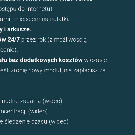
ostępu do Internetu).
ami i miejscem na notatki.
 i arkusze.
ów 24/7
przez rok (z możliwością
cenie).
iału bez dodatkowych kosztów
w czasie
 jeśli zrobię nowy moduł, nie zapłacisz za
na nudne zadania (wideo)
oncentracji (wideo)
e śledzenie czasu (wideo)