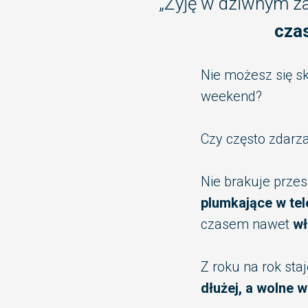
„Żyję w dziwnym z
cza
Nie możesz się s
weekend?
Czy często zdarza
Nie brakuje przes
plumkające w tel
czasem nawet
wł
Z roku na rok sta
dłużej, a wolne w