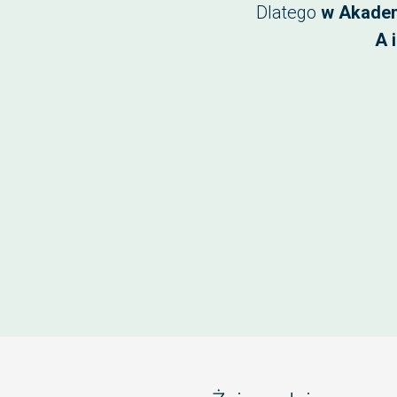
Dlatego
w Akadem
A 