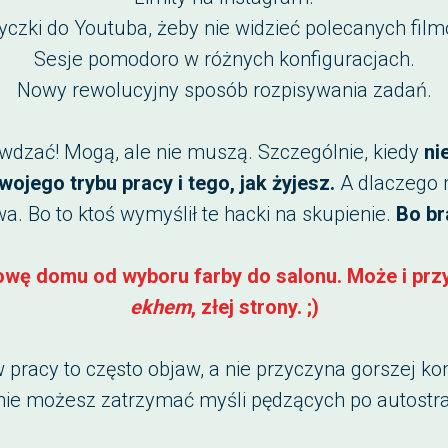
yczki do Youtuba, żeby nie widzieć polecanych film
Sesje pomodoro w różnych konfiguracjach.
Nowy rewolucyjny sposób rozpisywania zadań.
awdzać! Mogą, ale nie muszą. Szczególnie, kiedy
ni
wojego trybu pracy i tego, jak żyjesz.
A dlaczego 
wa. Bo to ktoś wymyślił te hacki na skupienie.
Bo bra
dowę domu od wyboru farby do salonu. Może i przyj
ekhem
, złej strony. ;)
w pracy to często objaw, a nie przyczyna gorszej kon
y nie możesz zatrzymać myśli pędzących po autostra